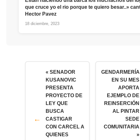
Están haciendo una barca los muchachos del lu
que cruce yo el rio porque te quiero besar..» can
Hector Pavez
18 diciembre, 2023
« SENADOR
GENDARMERÍA
KUSANOVIC
EN SU MES
PRESENTA
APORTA
PROYECTO DE
EJEMPLO DE
LEY QUE
REINSERCIÓN
BUSCA
AL PINTAR
CASTIGAR
SEDE
CON CARCEL A
COMUNITARIA
QUIENES
»