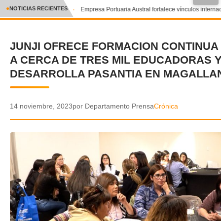
●
NOTICIAS RECIENTES
Empresa Portuaria Austral fortalece vínculos internaci
CRÓNICA
JUNJI OFRECE FORMACION CONTINUA
✕
DEPORTES
A CERCA DE TRES MIL EDUCADORAS 
ENTRETENIMIENTO Y CULTURA
DESARROLLA PASANTIA EN MAGALLA
POLICIAL
14 noviembre, 2023
por Departamento Prensa
Crónica
POLÍTICA
AUDIOS
VIDEOS
GALERIA DE FOTOS
APP MÓVIL