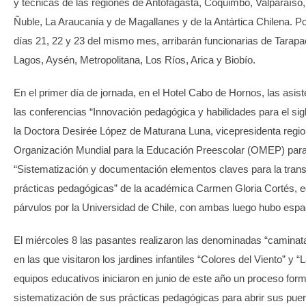
y técnicas de las regiones de Antofagasta, Coquimbo, Valparaíso,
Ñuble, La Araucanía y de Magallanes y de la Antártica Chilena. Po
días 21, 22 y 23 del mismo mes, arribarán funcionarias de Tarap
Lagos, Aysén, Metropolitana, Los Ríos, Arica y Biobío.
En el primer día de jornada, en el Hotel Cabo de Hornos, las asis
las conferencias “Innovación pedagógica y habilidades para el sig
la Doctora Desirée López de Maturana Luna, vicepresidenta region
Organización Mundial para la Educación Preescolar (OMEP) para
“Sistematización y documentación elementos claves para la tran
prácticas pedagógicas” de la académica Carmen Gloria Cortés, 
párvulos por la Universidad de Chile, con ambas luego hubo espaci
El miércoles 8 las pasantes realizaron las denominadas “caminat
en las que visitaron los jardines infantiles “Colores del Viento” y 
equipos educativos iniciaron en junio de este año un proceso form
sistematización de sus prácticas pedagógicas para abrir sus puer