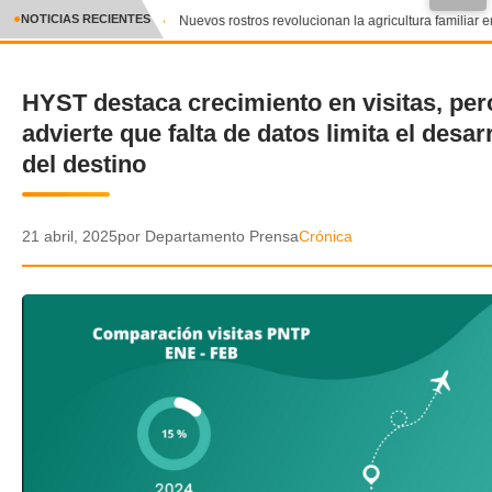
NOTICIAS RECIENTES
Nuevos rostros revolucionan la agricultura familiar e
CRÓNICA
HYST destaca crecimiento en visitas, per
✕
DEPORTES
advierte que falta de datos limita el desar
ENTRETENIMIENTO Y CULTURA
del destino
POLICIAL
21 abril, 2025
por Departamento Prensa
Crónica
POLÍTICA
AUDIOS
VIDEOS
GALERIA DE FOTOS
APP MÓVIL