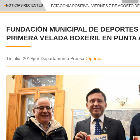
●
NOTICIAS RECIENTES
PATAGONIA POSITIVA | VIERNES 7 DE AGOSTO DE 
CRÓNICA
FUNDACIÓN MUNICIPAL DE DEPORTES
✕
DEPORTES
PRIMERA VELADA BOXERIL EN PUNTA
ENTRETENIMIENTO Y CULTURA
POLICIAL
15 julio, 2019
por Departamento Prensa
Deportes
POLÍTICA
AUDIOS
VIDEOS
GALERIA DE FOTOS
APP MÓVIL