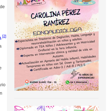
 de
[2]
a
.
a
e
rio
en