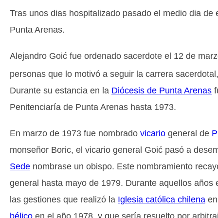
Tras unos dias hospitalizado pasado el medio dia de 
Punta Arenas.
Alejandro Goić fue ordenado sacerdote el 12 de mar
personas que lo motivó a seguir la carrera sacerdota
Durante su estancia en la
Diócesis de Punta Arenas
f
Penitenciaría de Punta Arenas hasta 1973.
En marzo de 1973 fue nombrado
vicario
general de
P
monseñor Boric, el vicario general Goić pasó a dese
Sede
nombrase un obispo. Este nombramiento reca
general hasta mayo de 1979. Durante aquellos años en
las gestiones que realizó la
Iglesia católica chilena
en 
bélico
en el año 1978, y que sería resuelto por arbitra