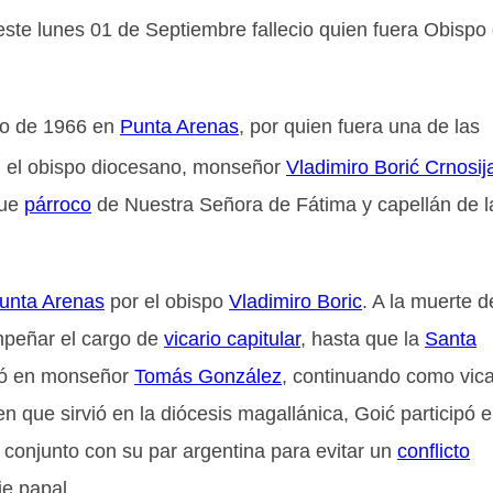
este lunes 01 de Septiembre fallecio quien fuera Obispo
zo de 1966 en
Punta Arenas
, por quien fuera una de las
l, el obispo diocesano, monseñor
Vladimiro Borić Crnosij
ue
párroco
de Nuestra Señora de Fátima y capellán de l
unta Arenas
por el obispo
Vladimiro Boric
. A la muerte d
mpeñar el cargo de
vicario capitular
, hasta que la
Santa
yó en monseñor
Tomás González
, continuando como vica
 que sirvió en la diócesis magallánica, Goić participó 
conjunto con su par argentina para evitar un
conflicto
je papal.