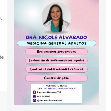
s
s
de