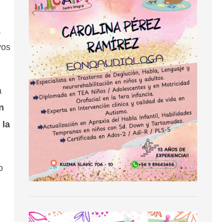
,
vos
a
n
 la
o