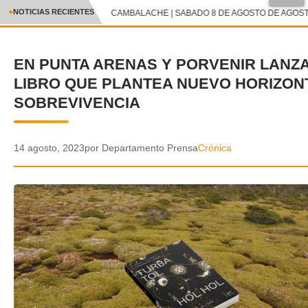
NOTICIAS RECIENTES
CAMBALACHE | SABADO 8 DE AGOSTO DE AGOSTO
CRÓNICA
EN PUNTA ARENAS Y PORVENIR LANZ
✕
DEPORTES
LIBRO QUE PLANTEA NUEVO HORIZON
ENTRETENIMIENTO Y CULTURA
SOBREVIVENCIA
POLICIAL
14 agosto, 2023
por Departamento Prensa
Crónica
POLÍTICA
AUDIOS
VIDEOS
GALERIA DE FOTOS
APP MÓVIL