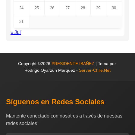
24
25
26
27
28
29
30
31
« Jul
Copyright ©2026
PRESIDENTE IBAÑEZ
| Tema por:
Rodrigo Oyarzún Márquez -
Server-Chile.Net
Síguenos en Redes Sociales
Mantente conectado con nosotros a través de nuestras
redes sociales