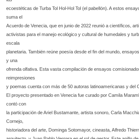
ecoestéticas de Turba Tol Hol-Hol Tol (el pabellón). A estos ensay
suma el
Acuerdo de Venecia, que en junio de 2022 reunió a científicos, art
activistas para el manejo ecológico y cultural de humedales y tur
escala
planetaria. También reúne poesía desde el fin del mundo, ensayos
y una
ofrenda olfativa. Esta vasta compilación de ensayos comisionado
reimpresiones
y poemas cuenta con más de 50 autoras latinoamericanas y del C
El proyecto presentado en Venecia fue curado por Camila Maram
contó con
la participación de Ariel Bustamante, artista sonoro, Carla Macchi
Cornejo,
historiadora del arte, Dominga Sotomayor, cineasta, Alfredo Thie
arquitecto, y Juan Pablo Vergara en el rol de gestor. Este anillo de