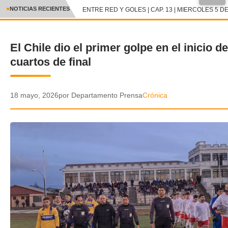
●
NOTICIAS RECIENTES
ENTRE RED Y GOLES | CAP. 13 | MIERCOLES 5 DE
CRÓNICA
El Chile dio el primer golpe en el inicio de
✕
DEPORTES
cuartos de final
ENTRETENIMIENTO Y CULTURA
POLICIAL
18 mayo, 2026
por Departamento Prensa
Crónica
POLÍTICA
AUDIOS
VIDEOS
GALERIA DE FOTOS
APP MÓVIL