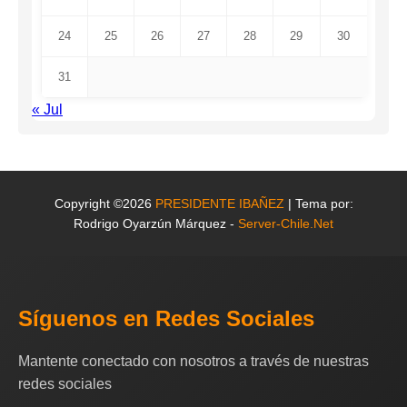
24
25
26
27
28
29
30
31
« Jul
Copyright ©2026
PRESIDENTE IBAÑEZ
| Tema por:
Rodrigo Oyarzún Márquez -
Server-Chile.Net
Síguenos en Redes Sociales
Mantente conectado con nosotros a través de nuestras
redes sociales