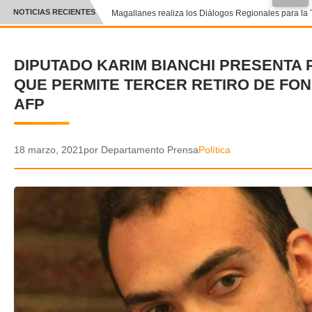
NOTICIAS RECIENTES
Magallanes realiza los Diálogos Regionales para la T
CRÓNICA
DIPUTADO KARIM BIANCHI PRESENTA
✕
DEPORTES
QUE PERMITE TERCER RETIRO DE FO
ENTRETENIMIENTO Y CULTURA
AFP
POLICIAL
18 marzo, 2021
por Departamento Prensa
Política
POLÍTICA
AUDIOS
VIDEOS
GALERIA DE FOTOS
APP MÓVIL