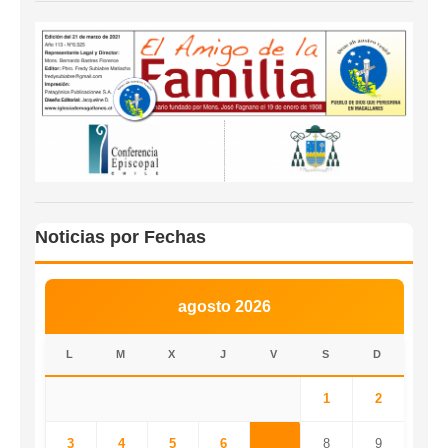
Noticias por Fechas
agosto 2026
L
M
X
J
V
S
D
1
2
3
4
5
6
7
8
9