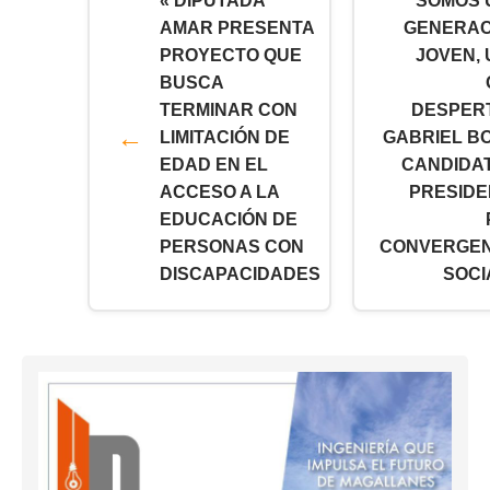
« DIPUTADA
“SOMOS 
AMAR PRESENTA
GENERAC
PROYECTO QUE
JOVEN,
BUSCA
TERMINAR CON
DESPER
LIMITACIÓN DE
GABRIEL B
EDAD EN EL
CANDIDA
ACCESO A LA
PRESIDE
EDUCACIÓN DE
PERSONAS CON
CONVERGEN
DISCAPACIDADES
SOCI