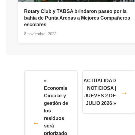
Rotary Club y TABSA brindaron paseo por la
bahía de Punta Arenas a Mejores Compañeros
escolares
8 noviembre, 2022
«
ACTUALIDAD
Economía
NOTICIOSA |
Circular y
JUEVES 2 DE
gestión de
JULIO 2026 »
los
residuos
será
priorizado