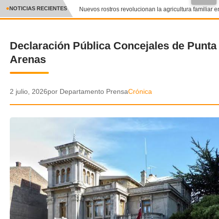
●
NOTICIAS RECIENTES
Nuevos rostros revolucionan la agricultura familiar en
CRÓNICA
Declaración Pública Concejales de Punta
✕
DEPORTES
Arenas
ENTRETENIMIENTO Y CULTURA
POLICIAL
2 julio, 2026
por Departamento Prensa
Crónica
POLÍTICA
AUDIOS
VIDEOS
GALERIA DE FOTOS
APP MÓVIL