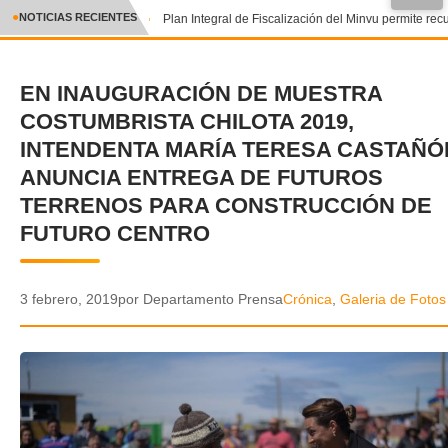
●
NOTICIAS RECIENTES
Plan Integral de Fiscalización del Minvu permite recu
CRÓNICA
EN INAUGURACIÓN DE MUESTRA
✕
DEPORTES
COSTUMBRISTA CHILOTA 2019,
ENTRETENIMIENTO Y CULTURA
INTENDENTA MARÍA TERESA CASTAÑÓ
ANUNCIA ENTREGA DE FUTUROS
POLICIAL
TERRENOS PARA CONSTRUCCIÓN DE
FUTURO CENTRO
POLÍTICA
AUDIOS
3 febrero, 2019
por Departamento Prensa
Crónica
,
Galeria de Fotos
VIDEOS
GALERIA DE FOTOS
APP MÓVIL