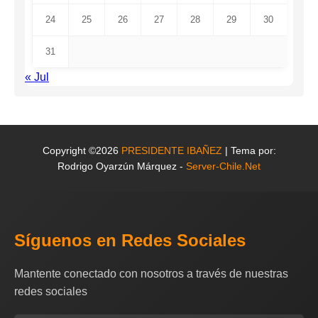
24
25
26
27
28
29
30
31
« Jul
Copyright ©2026
PRESIDENTE IBAÑEZ
| Tema por:
Rodrigo Oyarzún Márquez -
Server-Chile.Net
Síguenos en Redes Sociales
Mantente conectado con nosotros a través de nuestras
redes sociales