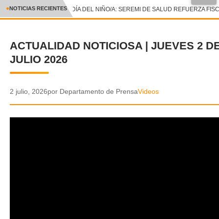
●
NOTICIAS RECIENTES
DÍA DEL NIÑO/A: SEREMI DE SALUD REFUERZA FIS
CRÓNICA
ACTUALIDAD NOTICIOSA | JUEVES 2 D
✕
DEPORTES
JULIO 2026
ENTRETENIMIENTO Y CULTURA
POLICIAL
2 julio, 2026
por Departamento de Prensa
Videos
POLÍTICA
AUDIOS
VIDEOS
GALERIA DE FOTOS
APP MÓVIL