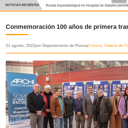
NOTICIAS RECIENTES
Ronda traumatológica en Hospital de Natales permitió 
CRÓNICA
Conmemoración 100 años de primera tran
✕
DEPORTES
ENTRETENIMIENTO Y CULTURA
21 agosto, 2022
por Departamento de Prensa
Crónica
,
Galeria de F
POLICIAL
POLÍTICA
AUDIOS
VIDEOS
GALERIA DE FOTOS
APP MÓVIL