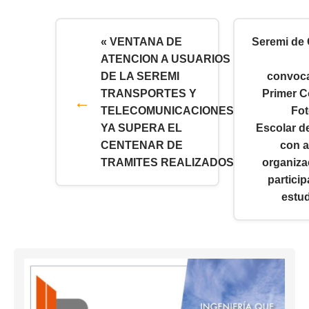
« VENTANA DE
Seremi de 
ATENCION A USUARIOS
DE LA SEREMI
convoca
TRANSPORTES Y
Primer 
TELECOMUNICACIONES
Fot
YA SUPERA EL
Escolar d
CENTENAR DE
con 
TRAMITES REALIZADOS
organiza
partici
estud