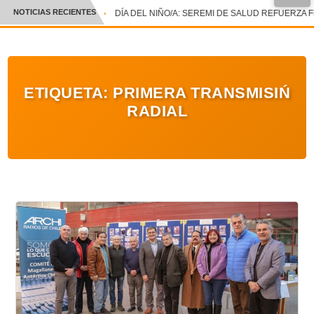
NOTICIAS RECIENTES
DÍA DEL NIÑO/A: SEREMI DE SALUD REFUERZA F
CRÓNICA
✕
DEPORTES
ETIQUETA:
PRIMERA TRANSMISIŃ
ENTRETENIMIENTO Y CULTURA
RADIAL
POLICIAL
POLÍTICA
AUDIOS
VIDEOS
GALERIA DE FOTOS
APP MÓVIL