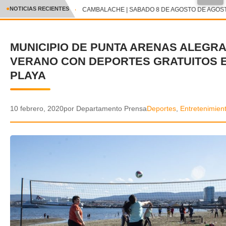
●
NOTICIAS RECIENTES
CAMBALACHE | SABADO 8 DE AGOSTO DE AGOSTO
CRÓNICA
MUNICIPIO DE PUNTA ARENAS ALEGRA
✕
DEPORTES
VERANO CON DEPORTES GRATUITOS E
ENTRETENIMIENTO Y CULTURA
PLAYA
POLICIAL
10 febrero, 2020
por Departamento Prensa
Deportes
,
Entretenimient
POLÍTICA
AUDIOS
VIDEOS
GALERIA DE FOTOS
APP MÓVIL