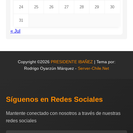
24
25
26
27
28
29
30
31
« Jul
Copyright ©2026
PRESIDENTE IBAÑEZ
| Tema por:
Rodrigo Oyarzún Márquez -
Server-Chile.Net
Síguenos en Redes Sociales
Mantente conectado con nosotros a través de nuestras
redes sociales