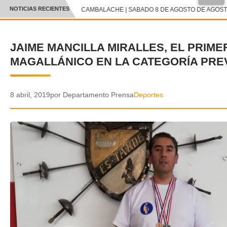
NOTICIAS RECIENTES
CAMBALACHE | SABADO 8 DE AGOSTO DE AGOSTO
CRÓNICA
JAIME MANCILLA MIRALLES, EL PRIME
✕
DEPORTES
MAGALLÁNICO EN LA CATEGORÍA PR
ENTRETENIMIENTO Y CULTURA
POLICIAL
8 abril, 2019
por Departamento Prensa
Deportes
POLÍTICA
AUDIOS
VIDEOS
GALERIA DE FOTOS
APP MÓVIL