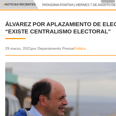
●
NOTICIAS RECIENTES
PATAGONIA POSITIVA | VIERNES 7 DE AGOSTO DE 
CRÓNICA
ÁLVAREZ POR APLAZAMIENTO DE ELE
✕
DEPORTES
“EXISTE CENTRALISMO ELECTORAL”
ENTRETENIMIENTO Y CULTURA
POLICIAL
29 marzo, 2021
por Departamento Prensa
Política
POLÍTICA
AUDIOS
VIDEOS
GALERIA DE FOTOS
APP MÓVIL