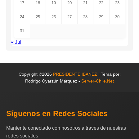
17
18
19
20
21
22
23
24
25
26
27
28
29
30
31
« Jul
Copyright ©2026
PRESIDENTE IBAÑEZ
| Tema por:
Rodrigo Oyarzún Márquez -
Server-Chile.Net
Síguenos en Redes Sociales
Mantente conectado con nosotros a través de nuestras
redes sociales