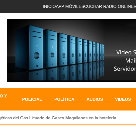
INICIO
APP MÓVIL
ESCUCHAR RADIO ONLINE
O Y
POLICIAL
POLÍTICA
AUDIOS
VIDEOS
as del Gas Licuado de Gasco Magallanes en la hotelería