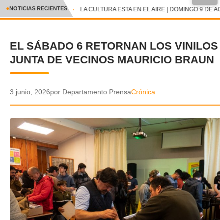
●
NOTICIAS RECIENTES
LA CULTURA ESTA EN EL AIRE | DOMINGO 9 DE A
CRÓNICA
EL SÁBADO 6 RETORNAN LOS VINILOS 
✕
DEPORTES
JUNTA DE VECINOS MAURICIO BRAUN
ENTRETENIMIENTO Y CULTURA
POLICIAL
3 junio, 2026
por Departamento Prensa
Crónica
POLÍTICA
AUDIOS
VIDEOS
GALERIA DE FOTOS
APP MÓVIL