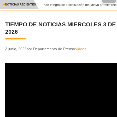
●
NOTICIAS RECIENTES
Plan Integral de Fiscalización del Minvu permite recu
CRÓNICA
TIEMPO DE NOTICIAS MIERCOLES 3 DE
✕
DEPORTES
2026
ENTRETENIMIENTO Y CULTURA
POLICIAL
3 junio, 2026
por Departamento de Prensa
Videos
POLÍTICA
AUDIOS
VIDEOS
GALERIA DE FOTOS
APP MÓVIL