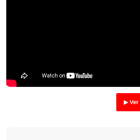
▶ Ver