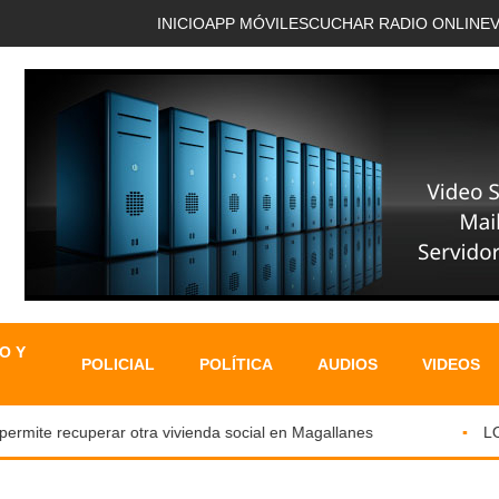
INICIO
APP MÓVIL
ESCUCHAR RADIO ONLINE
O Y
POLICIAL
POLÍTICA
AUDIOS
VIDEOS
rmite recuperar otra vivienda social en Magallanes
LOS 