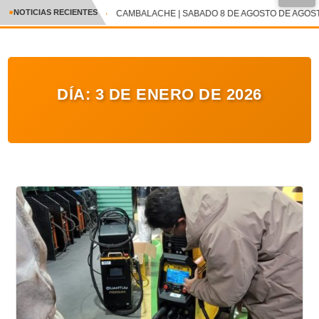
●
NOTICIAS RECIENTES
CAMBALACHE | SABADO 8 DE AGOSTO DE AGOSTO
CRÓNICA
✕
DEPORTES
DÍA:
3 DE ENERO DE 2026
ENTRETENIMIENTO Y CULTURA
POLICIAL
POLÍTICA
AUDIOS
VIDEOS
GALERIA DE FOTOS
APP MÓVIL