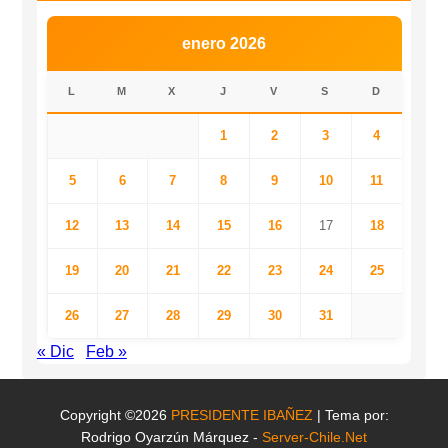
enero 2026
L
M
X
J
V
S
D
1
2
3
4
5
6
7
8
9
10
11
12
13
14
15
16
17
18
19
20
21
22
23
24
25
26
27
28
29
30
31
« Dic
Feb »
Copyright ©2026
PRESIDENTE IBAÑEZ
| Tema por:
Rodrigo Oyarzún Márquez -
Server-Chile.Net