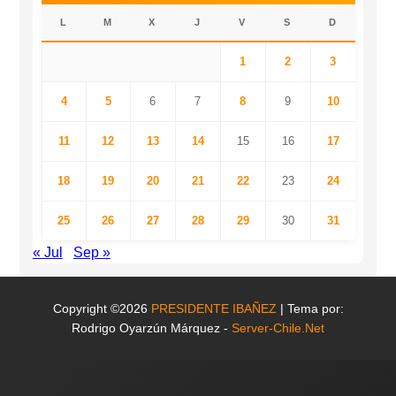
L
M
X
J
V
S
D
1
2
3
4
5
6
7
8
9
10
11
12
13
14
15
16
17
18
19
20
21
22
23
24
25
26
27
28
29
30
31
« Jul
Sep »
Copyright ©2026
PRESIDENTE IBAÑEZ
| Tema por:
Rodrigo Oyarzún Márquez -
Server-Chile.Net