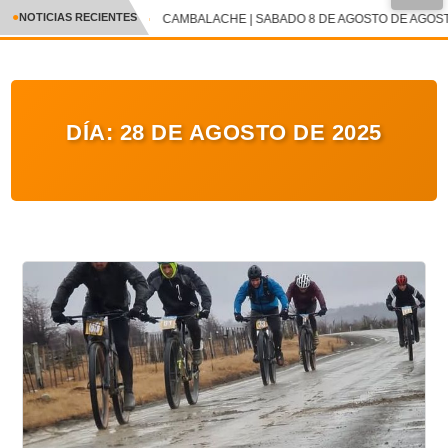
●
NOTICIAS RECIENTES
CAMBALACHE | SABADO 8 DE AGOSTO DE AGOSTO
CRÓNICA
✕
DEPORTES
DÍA:
28 DE AGOSTO DE 2025
ENTRETENIMIENTO Y CULTURA
POLICIAL
POLÍTICA
AUDIOS
VIDEOS
GALERIA DE FOTOS
APP MÓVIL