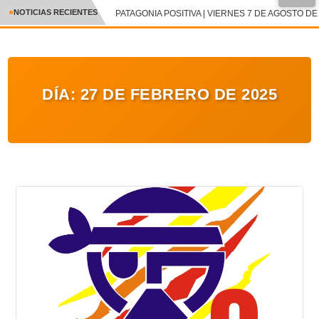
●
NOTICIAS RECIENTES
PATAGONIA POSITIVA | VIERNES 7 DE AGOSTO DE 
CRÓNICA
✕
DEPORTES
DÍA:
27 DE FEBRERO DE 2025
ENTRETENIMIENTO Y CULTURA
POLICIAL
POLÍTICA
AUDIOS
VIDEOS
GALERIA DE FOTOS
APP MÓVIL