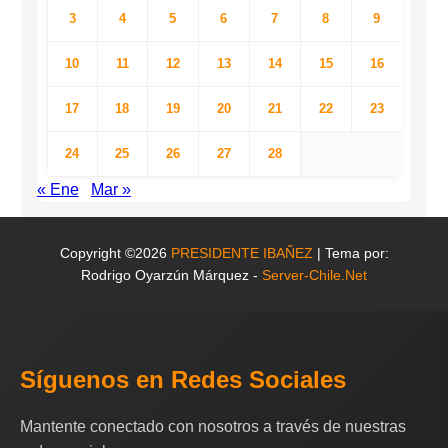
3
4
5
6
7
8
9
10
11
12
13
14
15
16
17
18
19
20
21
22
23
24
25
26
27
28
« Ene
Mar »
Copyright ©2026
PRESIDENTE IBAÑEZ
| Tema por:
Rodrigo Oyarzún Márquez -
Server-Chile.Net
Síguenos en Redes Sociales
Mantente conectado con nosotros a través de nuestras