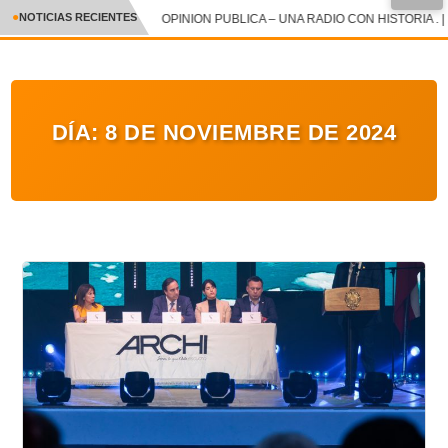
NOTICIAS RECIENTES
OPINION PUBLICA – UNA RADIO CON HISTORIA . |
CRÓNICA
✕
DEPORTES
DÍA:
8 DE NOVIEMBRE DE 2024
ENTRETENIMIENTO Y CULTURA
POLICIAL
POLÍTICA
AUDIOS
VIDEOS
GALERIA DE FOTOS
APP MÓVIL