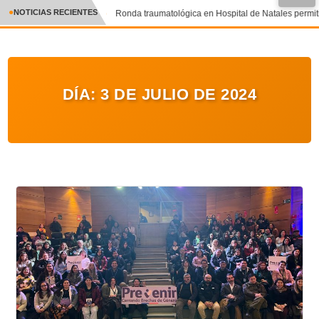
NOTICIAS RECIENTES
Ronda traumatológica en Hospital de Natales permitió
CRÓNICA
✕
DEPORTES
DÍA:
3 DE JULIO DE 2024
ENTRETENIMIENTO Y CULTURA
POLICIAL
POLÍTICA
AUDIOS
VIDEOS
GALERIA DE FOTOS
APP MÓVIL