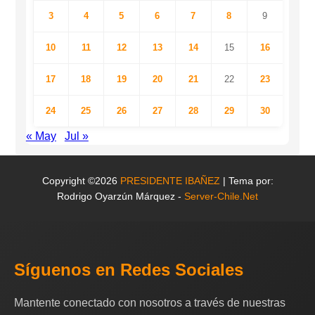
3
4
5
6
7
8
9
10
11
12
13
14
15
16
17
18
19
20
21
22
23
24
25
26
27
28
29
30
« May
Jul »
Copyright ©2026
PRESIDENTE IBAÑEZ
| Tema por:
Rodrigo Oyarzún Márquez -
Server-Chile.Net
Síguenos en Redes Sociales
Mantente conectado con nosotros a través de nuestras