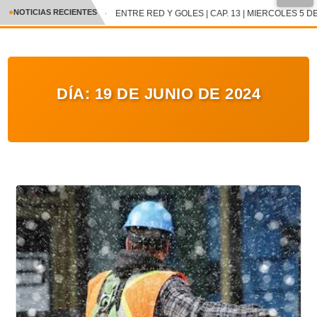
●
NOTICIAS RECIENTES
ENTRE RED Y GOLES | CAP. 13 | MIERCOLES 5 DE
CRÓNICA
✕
DEPORTES
DÍA:
19 DE JUNIO DE 2024
ENTRETENIMIENTO Y CULTURA
POLICIAL
POLÍTICA
AUDIOS
VIDEOS
GALERIA DE FOTOS
APP MÓVIL