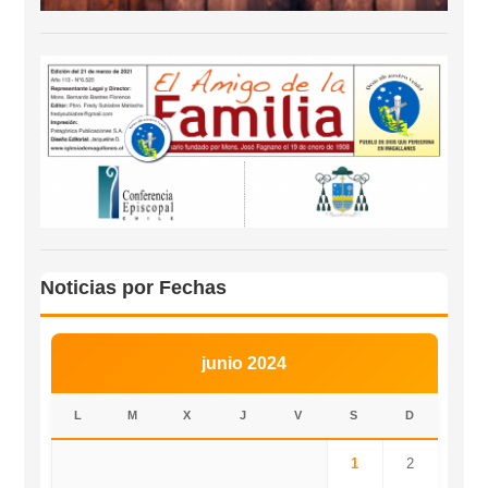
Noticias por Fechas
junio 2024
L
M
X
J
V
S
D
1
2