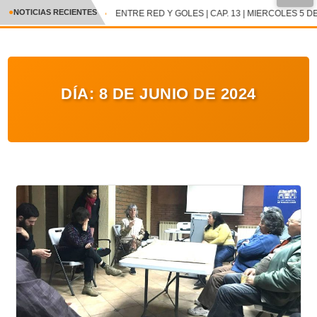
●
NOTICIAS RECIENTES
ENTRE RED Y GOLES | CAP. 13 | MIERCOLES 5 DE
CRÓNICA
✕
DEPORTES
DÍA:
8 DE JUNIO DE 2024
ENTRETENIMIENTO Y CULTURA
POLICIAL
POLÍTICA
AUDIOS
VIDEOS
GALERIA DE FOTOS
APP MÓVIL