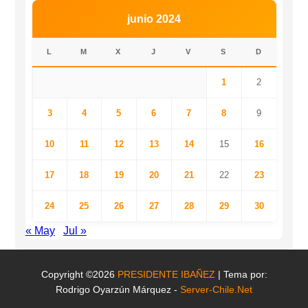
junio 2024
L
M
X
J
V
S
D
1
2
3
4
5
6
7
8
9
10
11
12
13
14
15
16
17
18
19
20
21
22
23
24
25
26
27
28
29
30
« May
Jul »
Copyright ©2026
PRESIDENTE IBAÑEZ
| Tema por:
Rodrigo Oyarzún Márquez -
Server-Chile.Net