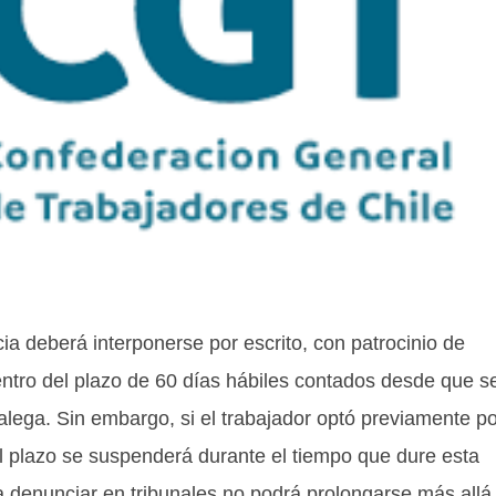
ia deberá interponerse por escrito, con patrocinio de
ntro del plazo de 60 días hábiles contados desde que s
alega. Sin embargo, si el trabajador optó previamente po
el plazo se suspenderá durante el tiempo que dure esta
ra denunciar en tribunales no podrá prolongarse más allá