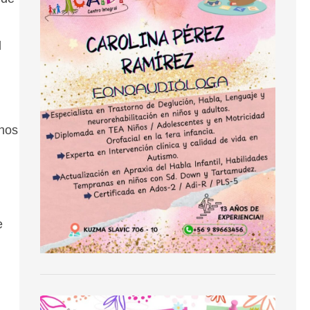
l
chos
e