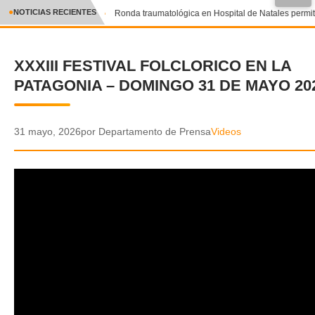
●
NOTICIAS RECIENTES
Ronda traumatológica en Hospital de Natales permitió
CRÓNICA
XXXIII FESTIVAL FOLCLORICO EN LA
✕
DEPORTES
PATAGONIA – DOMINGO 31 DE MAYO 20
ENTRETENIMIENTO Y CULTURA
POLICIAL
31 mayo, 2026
por Departamento de Prensa
Videos
POLÍTICA
AUDIOS
VIDEOS
GALERIA DE FOTOS
APP MÓVIL