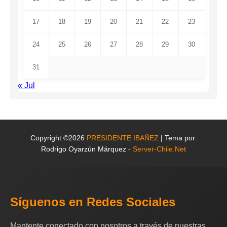
17
18
19
20
21
22
23
24
25
26
27
28
29
30
31
« Jul
Copyright ©2026
PRESIDENTE IBAÑEZ
| Tema por:
Rodrigo Oyarzún Márquez -
Server-Chile.Net
Síguenos en Redes Sociales
Mantente conectado con nosotros a través de nuestras