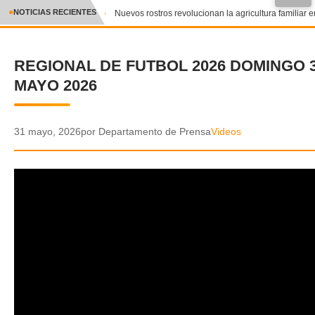
●
NOTICIAS RECIENTES
Nuevos rostros revolucionan la agricultura familiar en
CRÓNICA
REGIONAL DE FUTBOL 2026 DOMINGO 
✕
DEPORTES
MAYO 2026
ENTRETENIMIENTO Y CULTURA
POLICIAL
31 mayo, 2026
por Departamento de Prensa
Videos
POLÍTICA
AUDIOS
VIDEOS
GALERIA DE FOTOS
APP MÓVIL