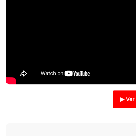
▶ Ver