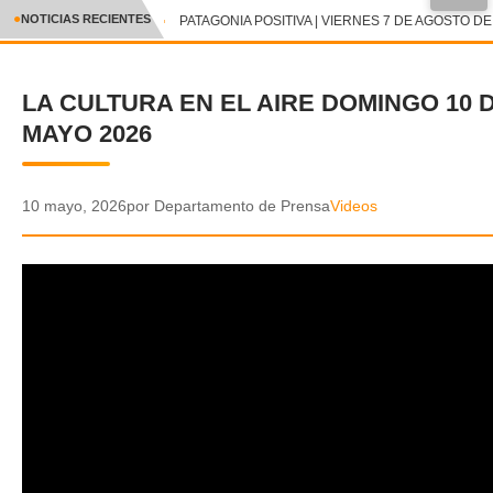
●
NOTICIAS RECIENTES
PATAGONIA POSITIVA | VIERNES 7 DE AGOSTO DE 
CRÓNICA
LA CULTURA EN EL AIRE DOMINGO 10 
✕
DEPORTES
MAYO 2026
ENTRETENIMIENTO Y CULTURA
POLICIAL
10 mayo, 2026
por Departamento de Prensa
Videos
POLÍTICA
AUDIOS
VIDEOS
GALERIA DE FOTOS
APP MÓVIL