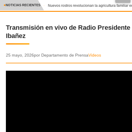
●
NOTICIAS RECIENTES
Nuevos rostros revolucionan la agricultura familiar en
CRÓNICA
Transmisión en vivo de Radio Presidente
✕
DEPORTES
Ibañez
ENTRETENIMIENTO Y CULTURA
POLICIAL
25 mayo, 2026
por Departamento de Prensa
Videos
POLÍTICA
AUDIOS
VIDEOS
GALERIA DE FOTOS
APP MÓVIL