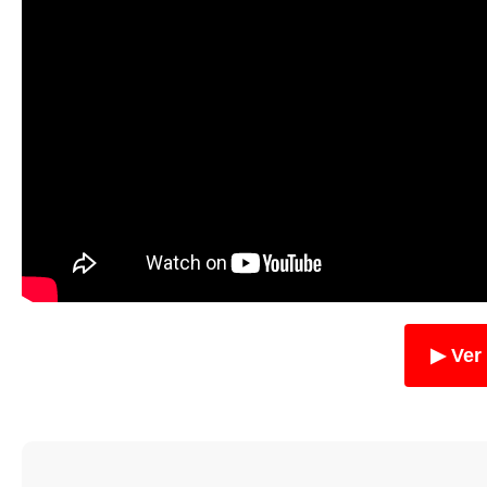
▶ Ver