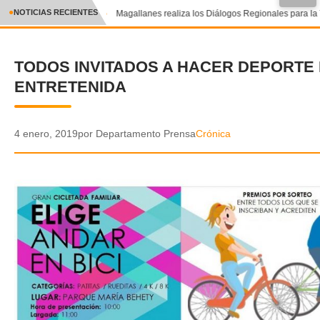
●
NOTICIAS RECIENTES
Magallanes realiza los Diálogos Regionales para la T
CRÓNICA
TODOS INVITADOS A HACER DEPORTE
✕
DEPORTES
ENTRETENIDA
ENTRETENIMIENTO Y CULTURA
POLICIAL
4 enero, 2019
por Departamento Prensa
Crónica
POLÍTICA
AUDIOS
VIDEOS
GALERIA DE FOTOS
APP MÓVIL