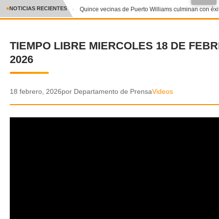
●
NOTICIAS RECIENTES
Quince vecinas de Puerto Williams culminan con éxito
CRÓNICA
TIEMPO LIBRE MIERCOLES 18 DE FEB
✕
DEPORTES
2026
ENTRETENIMIENTO Y CULTURA
POLICIAL
18 febrero, 2026
por Departamento de Prensa
Videos
POLÍTICA
AUDIOS
VIDEOS
GALERIA DE FOTOS
APP MÓVIL