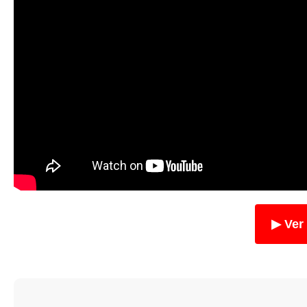
▶ Ver