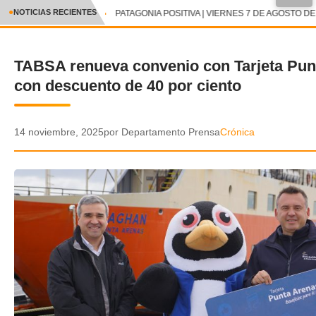
NOTICIAS RECIENTES
PATAGONIA POSITIVA | VIERNES 7 DE AGOSTO DE
CRÓNICA
TABSA renueva convenio con Tarjeta Pun
✕
DEPORTES
con descuento de 40 por ciento
ENTRETENIMIENTO Y CULTURA
POLICIAL
14 noviembre, 2025
por Departamento Prensa
Crónica
POLÍTICA
AUDIOS
VIDEOS
GALERIA DE FOTOS
APP MÓVIL