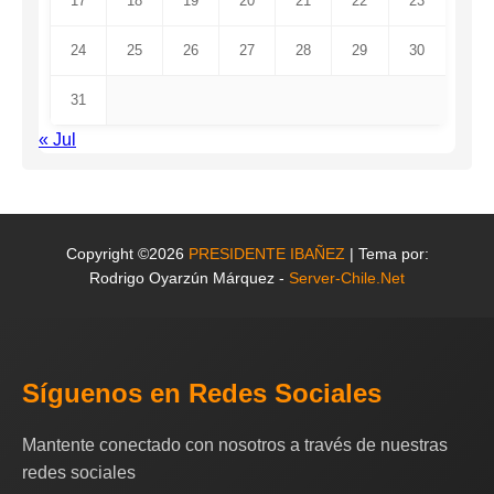
17
18
19
20
21
22
23
24
25
26
27
28
29
30
31
« Jul
Copyright ©2026
PRESIDENTE IBAÑEZ
| Tema por:
Rodrigo Oyarzún Márquez -
Server-Chile.Net
Síguenos en Redes Sociales
Mantente conectado con nosotros a través de nuestras
redes sociales