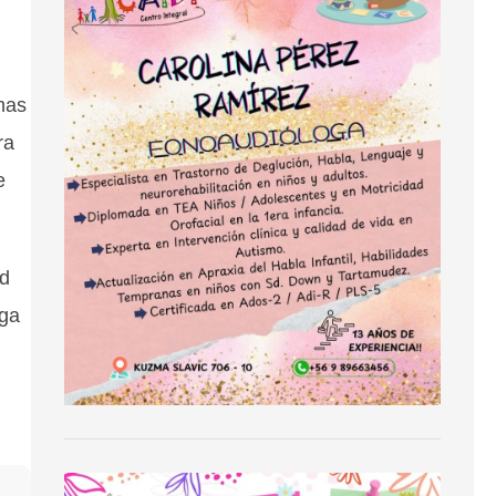
mas
ra
e
ad
nga