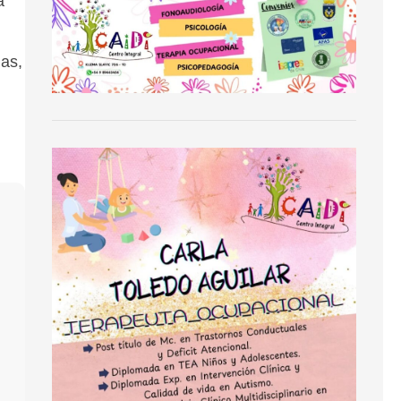
a
as,