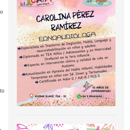
so
to