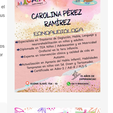
 el
sus
nos
or