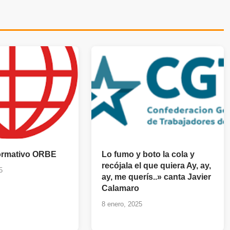
formativo ORBE
Lo fumo y boto la cola y
recójala el que quiera Ay, ay,
5
ay, me querís..» canta Javier
Calamaro
8 enero, 2025