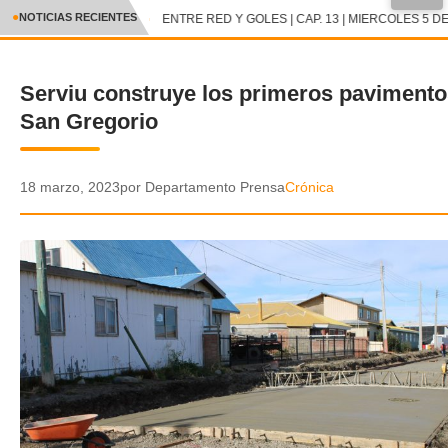
●
NOTICIAS RECIENTES
ENTRE RED Y GOLES | CAP. 13 | MIERCOLES 5 DE
CRÓNICA
Serviu construye los primeros pavimento
✕
DEPORTES
San Gregorio
ENTRETENIMIENTO Y CULTURA
POLICIAL
18 marzo, 2023
por Departamento Prensa
Crónica
POLÍTICA
AUDIOS
VIDEOS
GALERIA DE FOTOS
APP MÓVIL