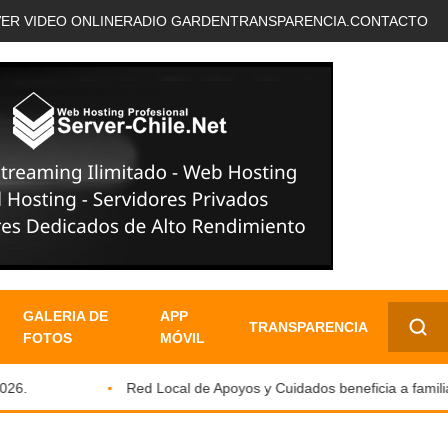
VER VIDEO ONLINE
RADIO GARDEN
TRANSPARENCIA.
CONTACTO
GALERIA DE
APP
TRANSPARENCIA
FOTOS
MÓVIL
✕
6.
Red Local de Apoyos y Cuidados beneficia a familias