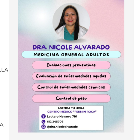
LLA
A