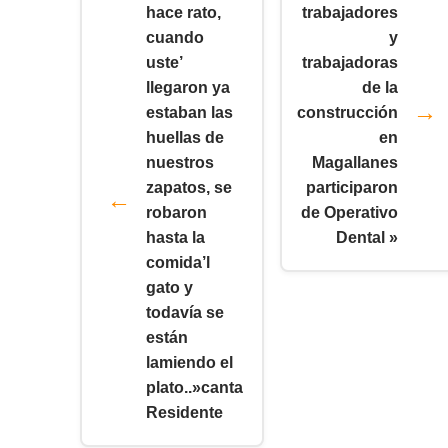
hace rato,
trabajadores
cuando
y
uste’
trabajadoras
llegaron ya
de la
estaban las
construcción
huellas de
en
nuestros
Magallanes
zapatos, se
participaron
robaron
de Operativo
hasta la
Dental »
comida’l
gato y
todavía se
están
lamiendo el
plato..»canta
Residente