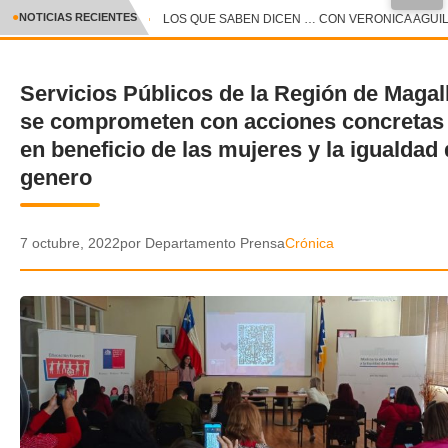
●
NOTICIAS RECIENTES
LOS QUE SABEN DICEN … CON VERONICA AGUILAR
CRÓNICA
Servicios Públicos de la Región de Magal
✕
DEPORTES
se comprometen con acciones concretas 
ENTRETENIMIENTO Y CULTURA
en beneficio de las mujeres y la igualdad
genero
POLICIAL
POLÍTICA
7 octubre, 2022
por Departamento Prensa
Crónica
AUDIOS
VIDEOS
GALERIA DE FOTOS
APP MÓVIL