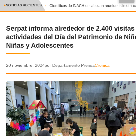
●
NOTICIAS RECIENTES
Científicos de INACH encabezan reuniones internacion
CRÓNICA
Serpat informa alrededor de 2.400 visitas
✕
DEPORTES
actividades del Día del Patrimonio de Niñ
ENTRETENIMIENTO Y CULTURA
Niñas y Adolescentes
POLICIAL
20 noviembre, 2024
por Departamento Prensa
Crónica
POLÍTICA
AUDIOS
VIDEOS
GALERIA DE FOTOS
APP MÓVIL