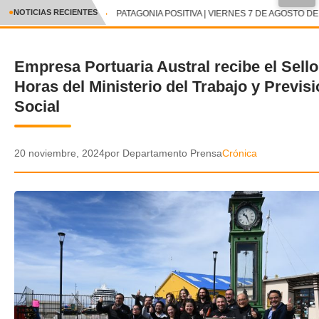
●
NOTICIAS RECIENTES
PATAGONIA POSITIVA | VIERNES 7 DE AGOSTO DE 
CRÓNICA
Empresa Portuaria Austral recibe el Sello
✕
DEPORTES
Horas del Ministerio del Trabajo y Previs
ENTRETENIMIENTO Y CULTURA
Social
POLICIAL
20 noviembre, 2024
por Departamento Prensa
Crónica
POLÍTICA
AUDIOS
VIDEOS
GALERIA DE FOTOS
APP MÓVIL