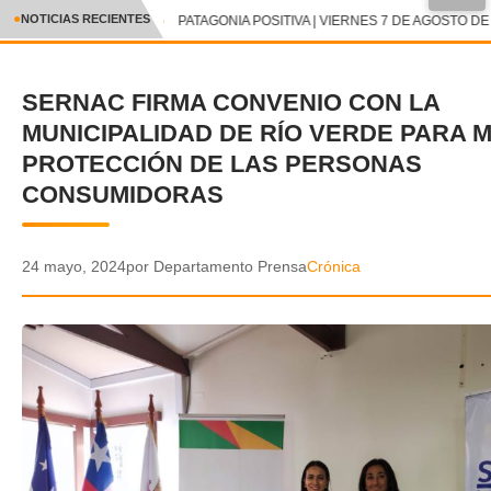
●
NOTICIAS RECIENTES
PATAGONIA POSITIVA | VIERNES 7 DE AGOSTO DE 
CRÓNICA
SERNAC FIRMA CONVENIO CON LA
✕
DEPORTES
MUNICIPALIDAD DE RÍO VERDE PARA 
ENTRETENIMIENTO Y CULTURA
PROTECCIÓN DE LAS PERSONAS
CONSUMIDORAS
POLICIAL
POLÍTICA
24 mayo, 2024
por Departamento Prensa
Crónica
AUDIOS
VIDEOS
GALERIA DE FOTOS
APP MÓVIL