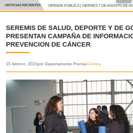
●
NOTICIAS RECIENTES
OPINION PUBLICA | VIERNES 7 DE AGOSTO DE AG
CRÓNICA
SEREMIS DE SALUD, DEPORTE Y DE 
✕
DEPORTES
PRESENTAN CAMPAÑA DE INFORMACI
ENTRETENIMIENTO Y CULTURA
PREVENCION DE CÁNCER
POLICIAL
15 febrero, 2023
por Departamento Prensa
Crónica
POLÍTICA
AUDIOS
VIDEOS
GALERIA DE FOTOS
APP MÓVIL