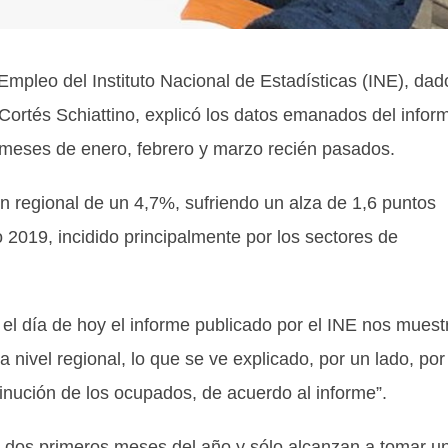
Empleo del Instituto Nacional de Estadísticas (INE), dad
a Cortés Schiattino, explicó los datos emanados del infor
os meses de enero, febrero y marzo recién pasados.
 regional de un 4,7%, sufriendo un alza de 1,6 puntos
o 2019, incidido principalmente por los sectores de
, el día de hoy el informe publicado por el INE nos muest
nivel regional, lo que se ve explicado, por un lado, por
minución de los ocupados, de acuerdo al informe”.
os dos primeros meses del año y sólo alcanzan a tomar u