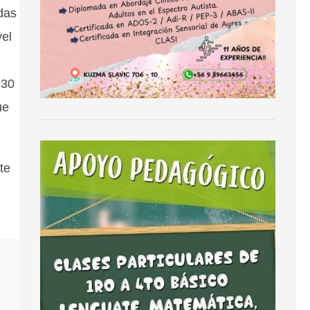
das
el
930
ue
te