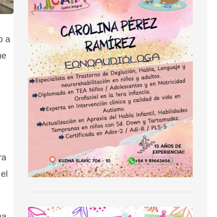
o a
me
ra
 el
na