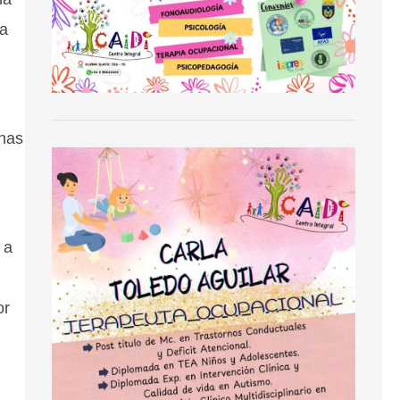
 a
onas
 a
or