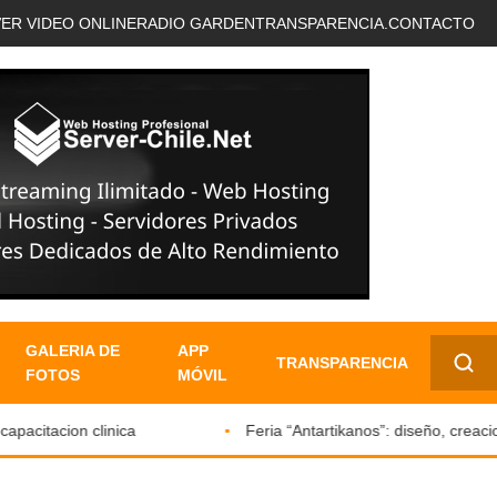
VER VIDEO ONLINE
RADIO GARDEN
TRANSPARENCIA.
CONTACTO
GALERIA DE
APP
TRANSPARENCIA
FOTOS
MÓVIL
✕
itacion clinica
Feria “Antartikanos”: diseño, creacione