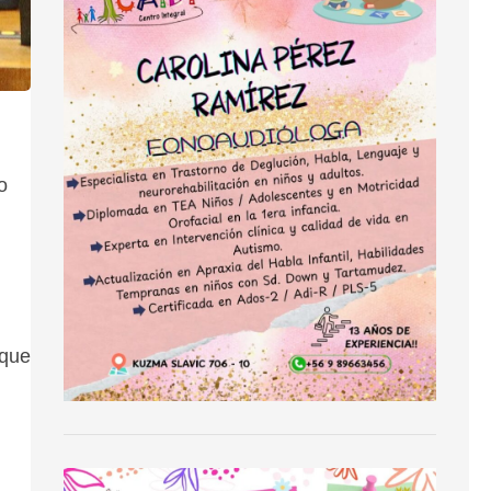
o
 que